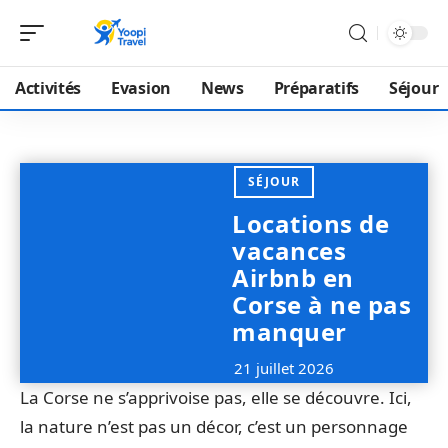
Activités
Evasion
News
Préparatifs
Séjour
SÉJOUR
Locations de
vacances
Airbnb en
Corse à ne pas
manquer
21 juillet 2026
La Corse ne s’apprivoise pas, elle se découvre. Ici,
la nature n’est pas un décor, c’est un personnage