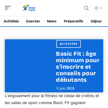
Activités
Evasion
News
Préparatifs
Séjour
ACTIVITÉS
Basic Fit : âge
minimum pour
s’inscrire et
conseils pour
débutants
9 juin 2026
L’engouement pour le fitness ne cesse de croître, et
les salles de sport comme Basic Fit gagnent