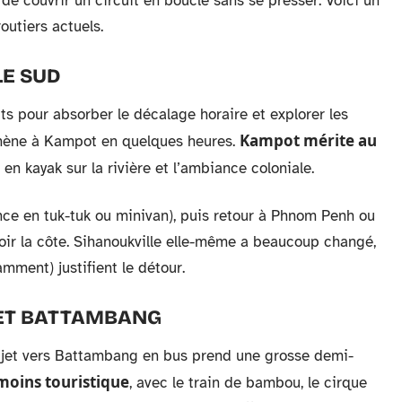
de couvrir un circuit en boucle sans se presser. Voici un
outiers actuels.
LE SUD
ts pour absorber le décalage horaire et explorer les
Kampot mérite au
mène à Kampot en quelques heures.
 en kayak sur la rivière et l’ambiance coloniale.
ce en tuk-tuk ou minivan), puis retour à Phnom Penh ou
 voir la côte. Sihanoukville elle-même a beaucoup changé,
mment) justifient le détour.
 ET BATTAMBANG
ajet vers Battambang en bus prend une grosse demi-
oins touristique
, avec le train de bambou, le cirque