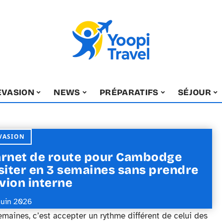
EVASION
NEWS
PRÉPARATIFS
SÉJOUR
VASION
rnet de route pour Cambodge
siter en 3 semaines sans prendre
avion interne
juin 2026
emaines, c’est accepter un rythme différent de celui des