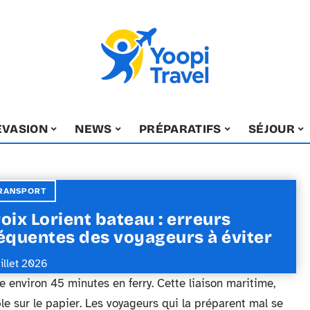
EVASION
NEWS
PRÉPARATIFS
SÉJOUR
RANSPORT
oix Lorient bateau : erreurs
équentes des voyageurs à éviter
uillet 2026
re environ 45 minutes en ferry. Cette liaison maritime,
e sur le papier. Les voyageurs qui la préparent mal se