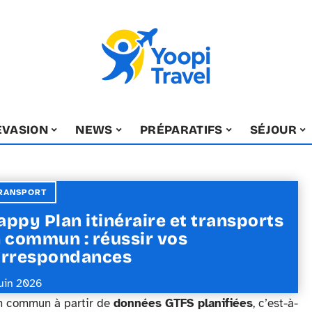
EVASION
NEWS
PRÉPARATIFS
SÉJOUR
RANSPORT
ppy Plan itinéraire et transports
 commun : réussir vos
orrespondances
juin 2026
en commun à partir de
données GTFS planifiées
, c’est-à-