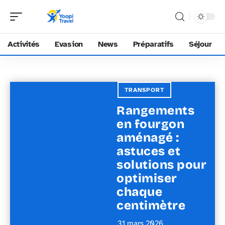
Activités
Evasion
News
Préparatifs
Séjour
TRANSPORT
Rangements
en fourgon
aménagé :
astuces et
solutions pour
optimiser
chaque
centimètre
31 mars 2026