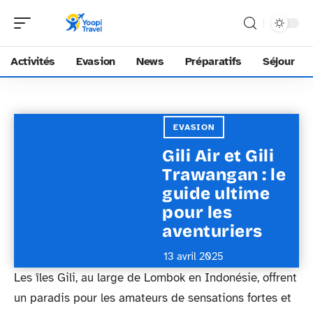
Activités
Evasion
News
Préparatifs
Séjour
EVASION
Gili Air et Gili
Trawangan : le
guide ultime
pour les
aventuriers
13 avril 2025
Les îles Gili, au large de Lombok en Indonésie, offrent
un paradis pour les amateurs de sensations fortes et