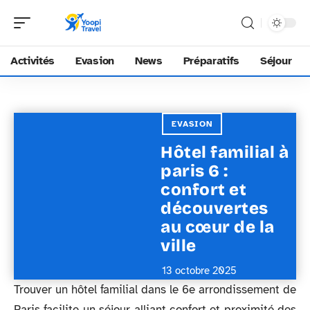
Activités
Evasion
News
Préparatifs
Séjour
EVASION
Hôtel familial à
paris 6 :
confort et
découvertes
au cœur de la
ville
13 octobre 2025
Trouver un hôtel familial dans le 6e arrondissement de
Paris facilite un séjour alliant confort et proximité des