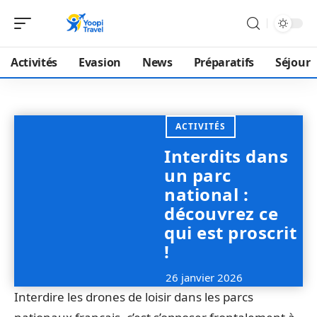
Activités
Evasion
News
Préparatifs
Séjour
ACTIVITÉS
Interdits dans
un parc
national :
découvrez ce
qui est proscrit
!
26 janvier 2026
Interdire les drones de loisir dans les parcs