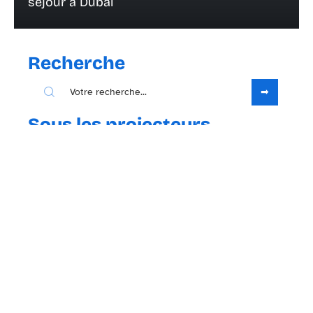
séjour à Dubaï
Recherche
Sous les projecteurs
23 avril 2021
Qu’est-ce qu’une carte touristique ?
Contact
Mentions Légales
Sitemap
© 2025 | yoopitravel.com