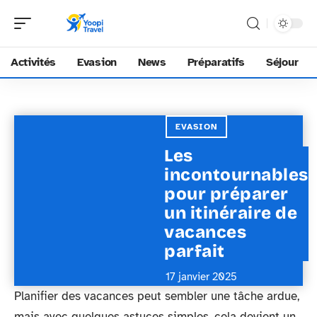
Activités
Evasion
News
Préparatifs
Séjour
EVASION
Les
incontournables
pour préparer
un itinéraire de
vacances
parfait
17 janvier 2025
Planifier des vacances peut sembler une tâche ardue,
mais avec quelques astuces simples, cela devient un