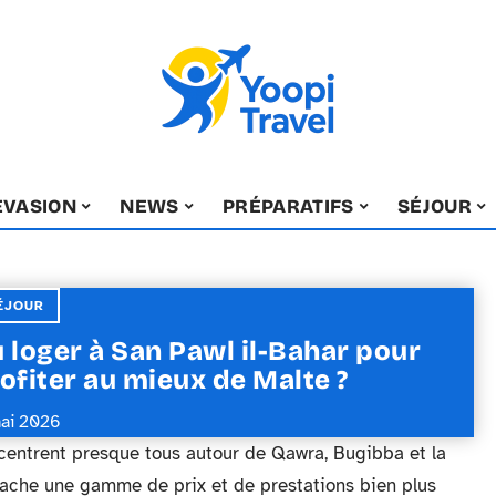
EVASION
NEWS
PRÉPARATIFS
SÉJOUR
ÉJOUR
 loger à San Pawl il-Bahar pour
ofiter au mieux de Malte ?
ai 2026
centrent presque tous autour de Qawra, Bugibba et la
n cache une gamme de prix et de prestations bien plus