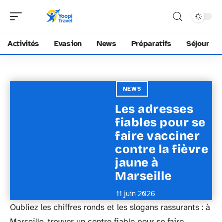
Activités
Evasion
News
Préparatifs
Séjour
NEWS
Les adresses
fiables pour se
faire vacciner
contre la fièvre
jaune à
Marseille
11 juin 2026
Oubliez les chiffres ronds et les slogans rassurants : à
Marseille, trouver un centre fiable pour se faire