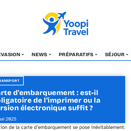
EVASION
NEWS
PRÉPARATIFS
SÉJOUR
RANSPORT
rte d’embarquement : est-il
ligatoire de l’imprimer ou la
rsion électronique suffit ?
mai 2025
stion de la carte d’embarquement se pose inévitablement.