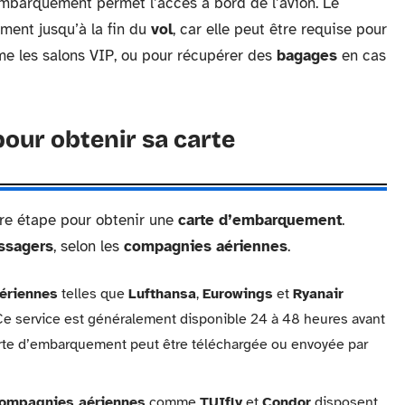
’embarquement permet l’accès à bord de l’avion. Le
ment jusqu’à la fin du
vol
, car elle peut être requise pour
me les salons VIP, ou pour récupérer des
bagages
en cas
our obtenir sa carte
re étape pour obtenir une
carte d’embarquement
.
ssagers
, selon les
compagnies aériennes
.
ériennes
telles que
Lufthansa
,
Eurowings
et
Ryanair
e. Ce service est généralement disponible 24 à 48 heures avant
 carte d’embarquement peut être téléchargée ou envoyée par
ompagnies aériennes
comme
TUIfly
et
Condor
disposent