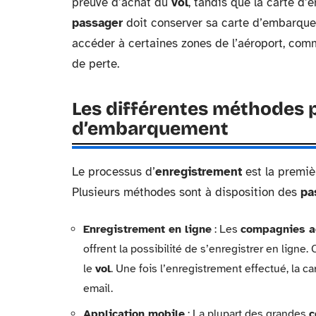
preuve d’achat du
vol
, tandis que la carte d
passager
doit conserver sa carte d’embarque
accéder à certaines zones de l’aéroport, com
de perte.
Les différentes méthodes p
d’embarquement
Le processus d’
enregistrement
est la premiè
Plusieurs méthodes sont à disposition des
pa
Enregistrement en ligne
: Les
compagnies a
offrent la possibilité de s’enregistrer en lign
le
vol
. Une fois l’enregistrement effectué, la
email.
Application mobile
: La plupart des grandes
c