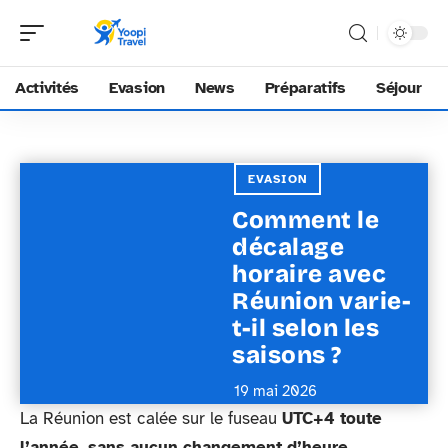
Activités
Evasion
News
Préparatifs
Séjour
EVASION
Comment le
décalage
horaire avec
Réunion varie-
t-il selon les
saisons ?
19 mai 2026
La Réunion est calée sur le fuseau
UTC+4 toute
l’année, sans aucun changement d’heure