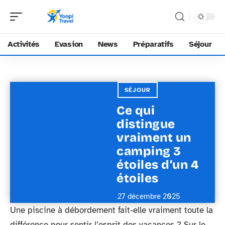
Activités
Evasion
News
Préparatifs
Séjour
SÉJOUR
Ce qui
distingue
vraiment un
camping 3
étoiles d’un 4
étoiles
27 décembre 2025
Une piscine à débordement fait-elle vraiment toute la
différence pour sentir l’esprit des vacances ? Sur le