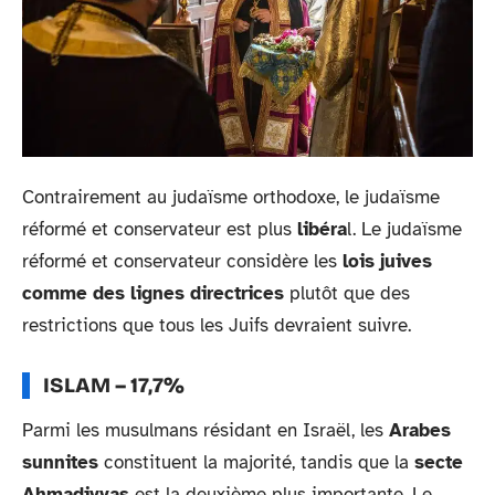
Contrairement au judaïsme orthodoxe, le judaïsme
réformé et conservateur est plus
libéra
l. Le judaïsme
réformé et conservateur considère les
lois juives
comme des lignes directrices
plutôt que des
restrictions que tous les Juifs devraient suivre.
ISLAM – 17,7%
Parmi les musulmans résidant en Israël, les
Arabes
sunnites
constituent la majorité, tandis que la
secte
Ahmadiyyas
est la deuxième plus importante. Le