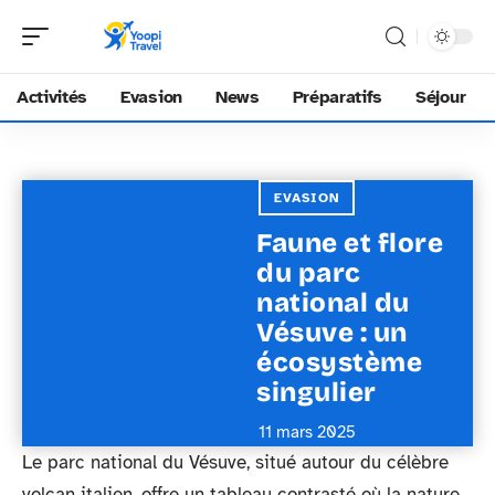
Activités
Evasion
News
Préparatifs
Séjour
EVASION
Faune et flore
du parc
national du
Vésuve : un
écosystème
singulier
11 mars 2025
Le parc national du Vésuve, situé autour du célèbre
volcan italien, offre un tableau contrasté où la nature