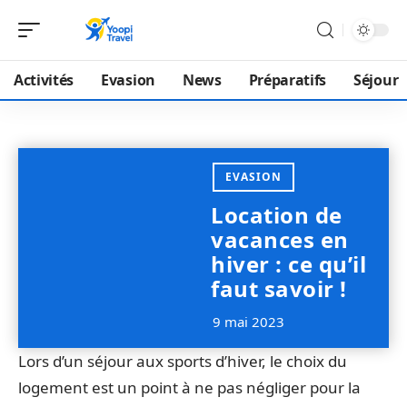
Activités
Evasion
News
Préparatifs
Séjour
EVASION
Location de
vacances en
hiver : ce qu’il
faut savoir !
9 mai 2023
Lors d’un séjour aux sports d’hiver, le choix du
logement est un point à ne pas négliger pour la