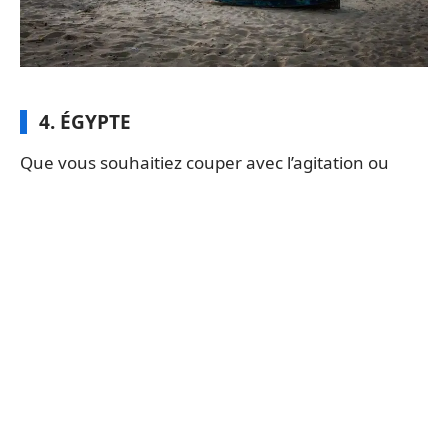
4. ÉGYPTE
Que vous souhaitiez couper avec l’agitation ou
explorer les fonds marins, l’Égypte coche toutes les
cases pour un séjour de fin d’année réussi. De
décembre à février, la douceur règne sur la mer
Rouge, avec des températures qui restent entre 20
et 22°C. Les amateurs de plongée y découvrent
des paysages sous-marins fascinants, tandis que
les adeptes de sports de vent s’en donnent à cœur
joie sur les lagons turquoise.