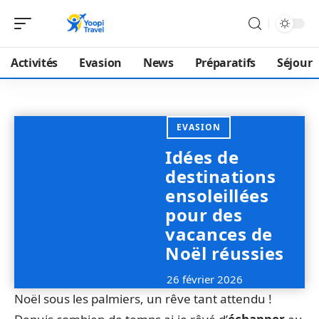
Activités
Evasion
News
Préparatifs
Séjour
EVASION
Idées de
destinations
ensoleillées
pour des
vacances de
Noël réussies
26 février 2026
Noël sous les palmiers, un rêve tant attendu !