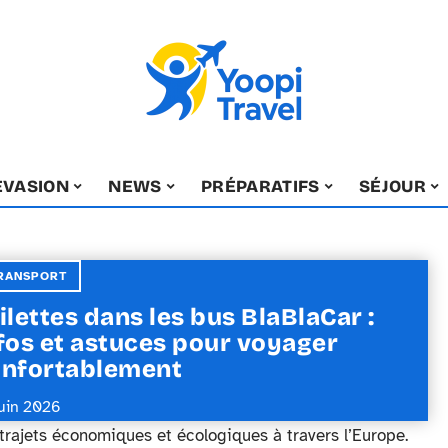
EVASION
NEWS
PRÉPARATIFS
SÉJOUR
RANSPORT
ilettes dans les bus BlaBlaCar :
fos et astuces pour voyager
nfortablement
juin 2026
 trajets économiques et écologiques à travers l’Europe.