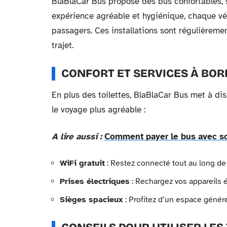
BlaBlaCar Bus propose des bus confortables, s
expérience agréable et hygiénique, chaque véh
passagers. Ces installations sont régulièreme
trajet.
CONFORT ET SERVICES À BOR
En plus des toilettes, BlaBlaCar Bus met à d
le voyage plus agréable :
A lire aussi :
Comment payer le bus avec so
WiFi gratuit
: Restez connecté tout au long de v
Prises électriques
: Rechargez vos appareils 
Sièges spacieux
: Profitez d’un espace génér