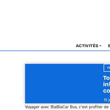
ACTIVITÉS
T
To
in
co
15 
Voyager avec BlaBlaCar Bus, c’est profiter de