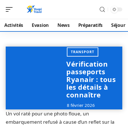
Activités
Evasion
News
Préparatifs
Séjour
TRANSPORT
Vérification
passeports
Ryanair : tous
les détails à
connaître
8 février 2026
Un vol raté pour une photo floue, un
embarquement refusé à cause d’un reflet sur la