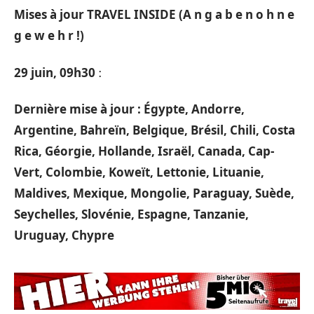
Mises à jour TRAVEL INSIDE (
A n g a b e n o
h n e
g e w e h r !)
29 juin, 09h30
:
Dernière mise à jour :
Égypte, Andorre,
Argentine, Bahreïn, Belgique, Brésil, Chili, Costa
Rica, Géorgie, Hollande, Israël, Canada, Cap-
Vert, Colombie, Koweït, Lettonie, Lituanie,
Maldives, Mexique, Mongolie, Paraguay, Suède,
Seychelles, Slovénie, Espagne, Tanzanie,
Uruguay, Chypre