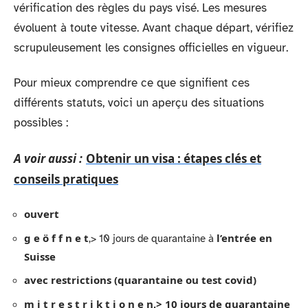
vérification des règles du pays visé. Les mesures
évoluent à toute vitesse. Avant chaque départ, vérifiez
scrupuleusement les consignes officielles en vigueur.
Pour mieux comprendre ce que signifient ces
différents statuts, voici un aperçu des situations
possibles :
A voir aussi :
Obtenir un visa : étapes clés et
conseils pratiques
ouvert
g e ö f f n e t
l’entrée en
,> 10 jours de quarantaine à
Suisse
avec restrictions (quarantaine ou test covid)
m i t r e s t r i k t i o n e n,> 10 jours de quarantaine