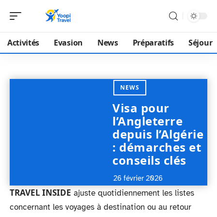
Activités
Evasion
News
Préparatifs
Séjour
NEWS
Visa pour
l’Angleterre
depuis l’Algérie
: démarches et
conseils clés
26 février 2026
TRAVEL INSIDE
ajuste quotidiennement les listes
concernant les voyages à destination ou au retour