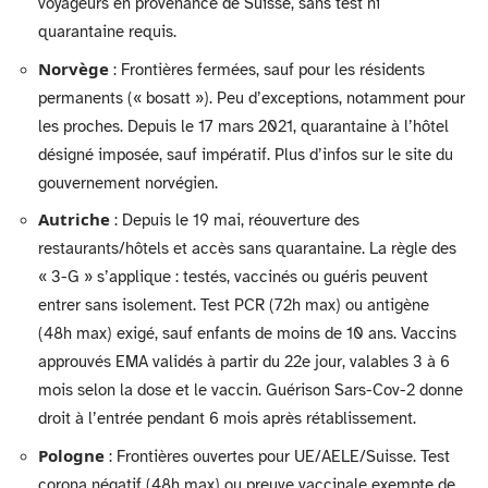
voyageurs en provenance de Suisse, sans test ni
quarantaine requis.
Norvège
: Frontières fermées, sauf pour les résidents
permanents (« bosatt »). Peu d’exceptions, notamment pour
les proches. Depuis le 17 mars 2021, quarantaine à l’hôtel
désigné imposée, sauf impératif. Plus d’infos sur le site du
gouvernement norvégien.
Autriche
: Depuis le 19 mai, réouverture des
restaurants/hôtels et accès sans quarantaine. La règle des
« 3-G » s’applique : testés, vaccinés ou guéris peuvent
entrer sans isolement. Test PCR (72h max) ou antigène
(48h max) exigé, sauf enfants de moins de 10 ans. Vaccins
approuvés EMA validés à partir du 22e jour, valables 3 à 6
mois selon la dose et le vaccin. Guérison Sars-Cov-2 donne
droit à l’entrée pendant 6 mois après rétablissement.
Pologne
: Frontières ouvertes pour UE/AELE/Suisse. Test
corona négatif (48h max) ou preuve vaccinale exempte de