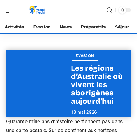
Activités
Evasion
News
Préparatifs
Séjour
EVASION
Les régions
d’Australie où
vivent les
aborigènes
aujourd’hui
13 mai 2026
Quarante mille ans d’histoire ne tiennent pas dans
une carte postale. Sur ce continent aux horizons