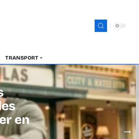
TRANSPORT
s
les
er en