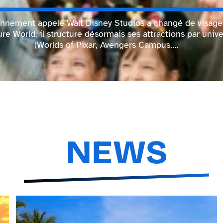
ennement appelé Walt Disney Studios a changé de visage
re World, il structure désormais ses attractions par univ
(Worlds of Pixar, Avengers Campus,
…
NEWS