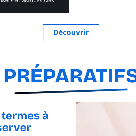
nseils et astuces clés
Découvrir
PRÉPARATIF
s termes à
server