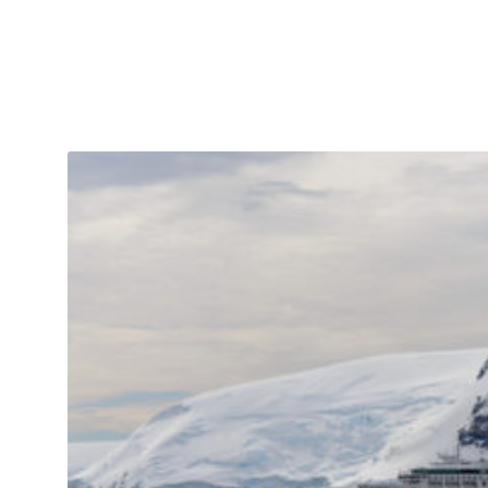
ue
tions
urs