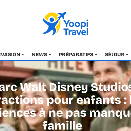
EVASION
NEWS
PRÉPARATIFS
SÉJOUR
arc Walt Disney Studio
ractions pour enfants : 
iences à ne pas manqu
famille