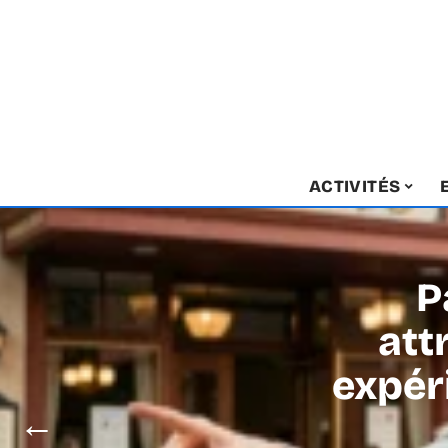
ACTIVITÉS
P
att
expér